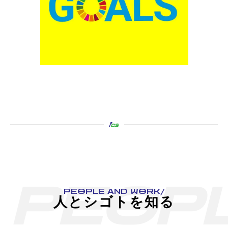
P
E
O
P
PEOPLE AND WORK/
人とシゴトを知る