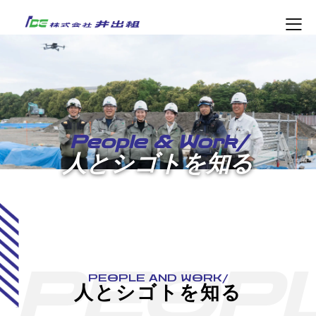
People & Work/
人とシゴトを知る
P
E
O
P
PEOPLE AND WORK/
人とシゴトを知る